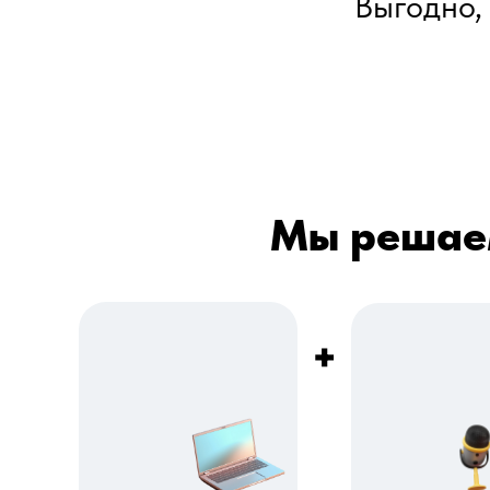
Выгодно,
Мы решаем
+