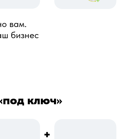
но вам.
аш бизнес
«под ключ»
+