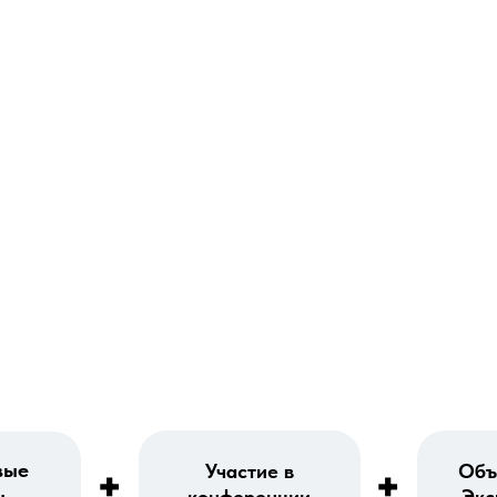
вые
Участие в
Объ
+
+
ы
конференции
Экс