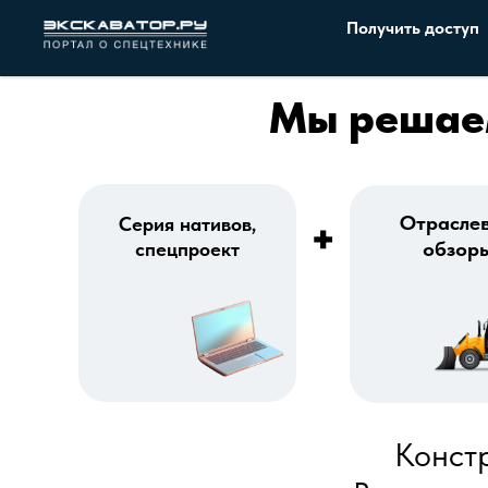
Получить доступ
Мы решаем
Отрасле
Серия нативов,
+
обзор
спецпроект
Констр