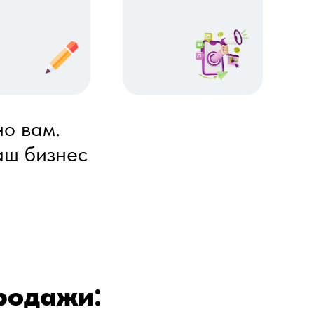
но вам.
аш бизнес
родажи: