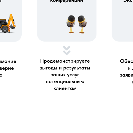
Продемонстрируете
имание
Обес
выгоды и результаты
оверие
и 
ваших услуг
е
заявк
потенциальным
клиентам