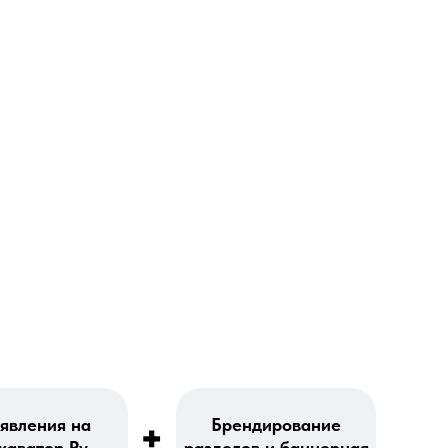
явления на
Брендирование
+
каватор Ру
разделов и баннерная