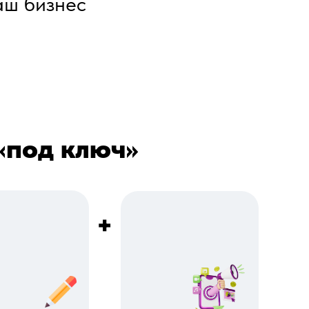
аш бизнес
«под ключ»
+