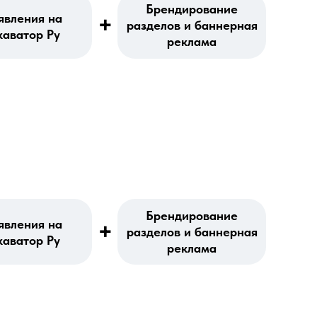
Брендирование
+
явления на
разделов и баннерная
каватор Ру
реклама
Брендирование
явления на
+
разделов и баннерная
каватор Ру
реклама