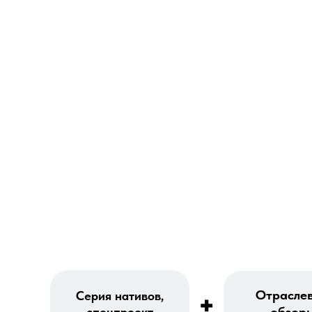
Отрасле
Серия нативов,
+
обзор
спецпроект