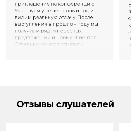
приглашение на конференцию!
Б
Участвуем уже не первый год и
п
видим реальную отдачу. После
с
выступления в прошлом году мы
к
получили ряд интересных
д
предложений и новых клиентов.
н
Отдельно хочется отметить
высокий уровень организации — с
т
точки зрения контента и
п
технический.
п
Спасибо команде Экскаватор Ру,
В
всегда рады сотрудничеству!
о
Отзывы слушателей