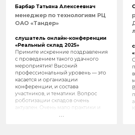
Барбар Татьяна Алексеевнач
менеджер по технологиям РЦ
ОАО «Тандер»
слушатель онлайн-конференции
«Реальный склад 2025»
Примите искренние поздравления
с проведением такого удачного
О
мероприятия! Высокий
профессиональный уровень — это
в
касается и организации
м
конференции, и состава
В
участников, и тематики. Вопрос
п
роботизации складов очень
а
актуален. Очень мало практики и
К
описания доступно в открытых
в
источниках. Спасибо за подборку!
н
Выступления некоторых спикеров
у