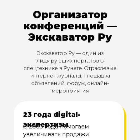
Организатор
конференций —
Экскаватор Ру
Экскаватор Ру — один из
лидирующих порталов о
спецтехнике в Рунете. Отраслевые
интернет-журналы, площадка
объявлений, форум, онлайн-
мероприятия
23 года digital-
экспертизы
C 2003 года помогаем
увеличивать продажи