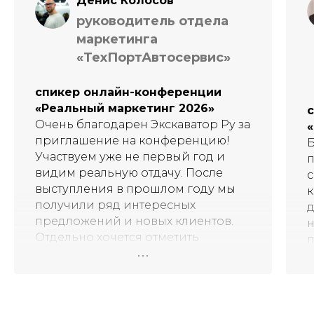
Денис Колосов
руководитель отдела
маркетинга
«ТехПортАвтосервис»
спикер онлайн-конференции
«Реальный маркетинг 2026»
Очень благодарен Экскаватор Ру за
приглашение на конференцию!
Б
Участвуем уже не первый год и
п
видим реальную отдачу. После
с
выступления в прошлом году мы
к
получили ряд интересных
д
предложений и новых клиентов.
н
Отдельно хочется отметить
высокий уровень организации — с
т
точки зрения контента и
п
технический.
п
Спасибо команде Экскаватор Ру,
В