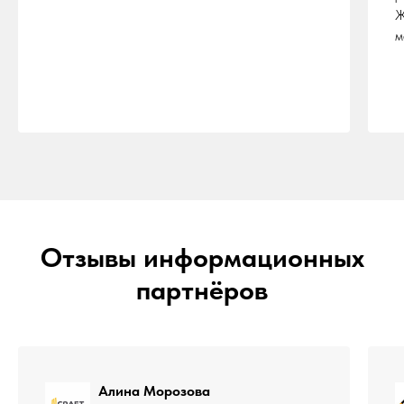
Ж
м
Отзывы информационных
партнёров
Алина Морозова