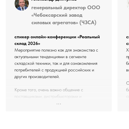
генеральный директор ООО
«Чебоксарский завод
силовых агрегатов» (ЧЗСА)
спикер онлайн-конференции «Реальный
с
склад 2026»
с
Мероприятие полезно как для знакомства с
Х
актуальными тенденциями в сегменте
п
складской техники, так и для ознакомления
б
потребителей с продукцией российских и
в
других производителей.
О
Кроме того, очень важно общение с
б
поставщиками, дистрибьюторами и
с
пользователями складской техники в
к
перерывах между выступлениями. Это
Б
позволяет «сверить часы», обсудить
м
актуальные вопросы рынка и, возможно,