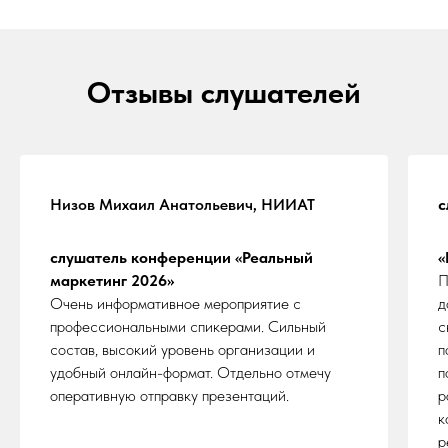
выстроить долгосрочную стратегию
сотрудничества.
Спасибо большое организаторам!
Отзывы слушателей
Низов Михаил Анатольевич, НИИАТ
с
слушатель конференции «Реальный
«
маркетинг 2026»
П
Очень информативное мероприятие с
д
профессиональными спикерами. Сильный
с
состав, высокий уровень организации и
п
удобный онлайн-формат. Отдельно отмечу
п
оперативную отправку презентаций.
р
к
р