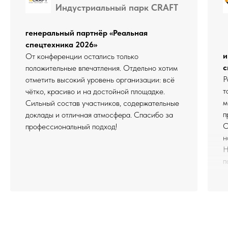
Индустриальный парк CRAFT
генеральный партнёр «Реальная
спецтехника 2026»
и
От конференции остались только
с
положительные впечатления. Отдельно хотим
Р
отметить высокий уровень организации: всё
т
чётко, красиво и на достойной площадке.
м
Сильный состав участников, содержательные
п
доклады и отличная атмосфера. Спасибо за
О
профессиональный подход!
н
Н
п
с
«
В