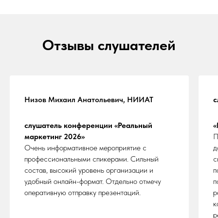
выстроить долгосрочную стратегию
сотрудничества.
Спасибо большое организаторам!
Отзывы слушателей
Низов Михаил Анатольевич, НИИАТ
с
слушатель конференции «Реальный
«
маркетинг 2026»
П
Очень информативное мероприятие с
д
профессиональными спикерами. Сильный
с
состав, высокий уровень организации и
п
удобный онлайн-формат. Отдельно отмечу
п
оперативную отправку презентаций.
р
к
р