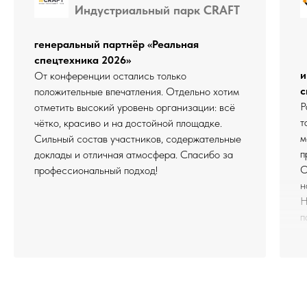
Индустриальный парк CRAFT
генеральный партнёр «Реальная
спецтехника 2026»
и
От конференции остались только
с
положительные впечатления. Отдельно хотим
Р
отметить высокий уровень организации: всё
т
чётко, красиво и на достойной площадке.
м
Сильный состав участников, содержательные
п
доклады и отличная атмосфера. Спасибо за
О
профессиональный подход!
н
Н
п
с
«
В