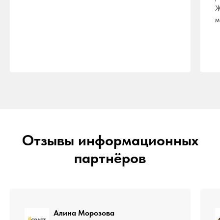
Ж
м
Отзывы информационных
партнёров
Алина Морозова