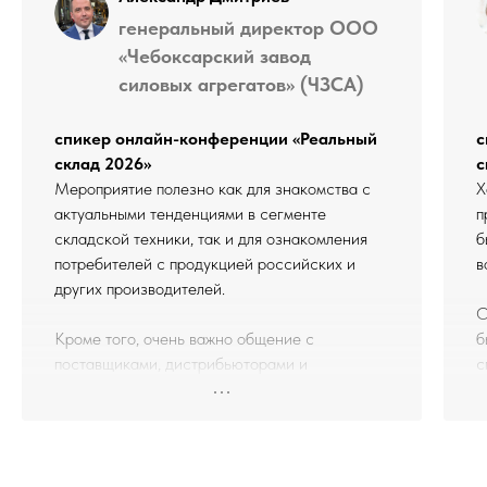
генеральный директор ООО
«Чебоксарский завод
силовых агрегатов» (ЧЗСА)
спикер онлайн-конференции «Реальный
с
склад 2026»
с
Мероприятие полезно как для знакомства с
Х
актуальными тенденциями в сегменте
п
складской техники, так и для ознакомления
б
потребителей с продукцией российских и
в
других производителей.
О
Кроме того, очень важно общение с
б
поставщиками, дистрибьюторами и
с
пользователями складской техники в
к
перерывах между выступлениями. Это
Б
позволяет «сверить часы», обсудить
м
актуальные вопросы рынка и, возможно,